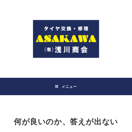
コ
ン
テ
ン
ツ
へ
ス
キ
ッ
プ
メニュー
何が良いのか、答えが出ない