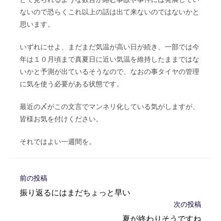
ないので恐らくこれ以上の話は出て来ないのではないかと
思います。
いずれにせよ、まだまだ気温が高い日が続き、一部では今
年は１０月頃まで真夏日に近い気温を維持したままではな
いかと予測が出ているそうなので、なおの事タイヤの管理
に気を使う必要がある状態です。
最近の〆がこの文言でマンネリ化している気がしますが、
皆様お気を付けください。
それではよい一週間を。
そ
前の投稿
の
振り返るにはまだちょっと早い
他
次の投稿
の
記
夏が終わりそうですね