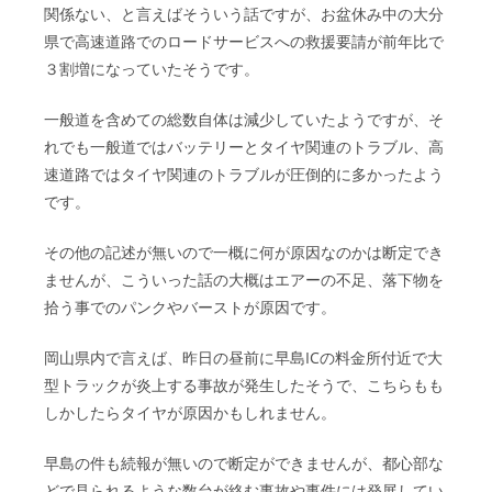
関係ない、と言えばそういう話ですが、お盆休み中の大分
県で高速道路でのロードサービスへの救援要請が前年比で
３割増になっていたそうです。
一般道を含めての総数自体は減少していたようですが、そ
れでも一般道ではバッテリーとタイヤ関連のトラブル、高
速道路ではタイヤ関連のトラブルが圧倒的に多かったよう
です。
その他の記述が無いので一概に何が原因なのかは断定でき
ませんが、こういった話の大概はエアーの不足、落下物を
拾う事でのパンクやバーストが原因です。
岡山県内で言えば、昨日の昼前に早島ICの料金所付近で大
型トラックが炎上する事故が発生したそうで、こちらもも
しかしたらタイヤが原因かもしれません。
早島の件も続報が無いので断定ができませんが、都心部な
どで見られるような数台が絡む事故や事件には発展してい