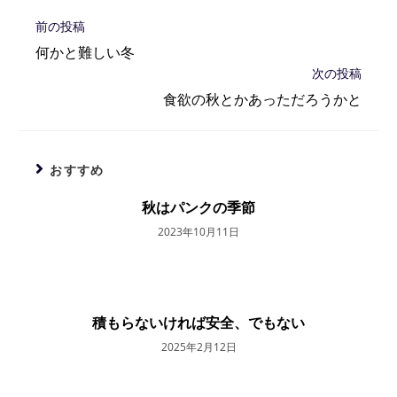
そ
前の投稿
の
何かと難しい冬
他
次の投稿
の
記
食欲の秋とかあっただろうかと
事
を
読
む
おすすめ
秋はパンクの季節
2023年10月11日
積もらないければ安全、でもない
2025年2月12日