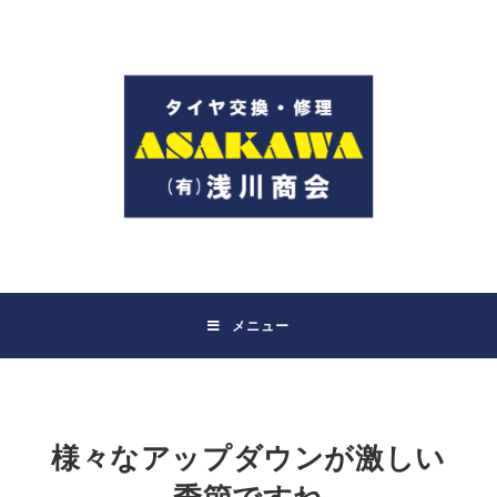
コ
ン
テ
ン
ツ
へ
ス
キ
ッ
プ
メニュー
様々なアップダウンが激しい
季節ですね