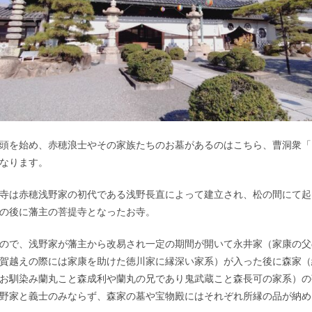
頭を始め、赤穂浪士やその家族たちのお墓があるのはこちら、曹洞衆「
なります。
寺は赤穂浅野家の初代である浅野長直によって建立され、松の間にて起
の後に藩主の菩提寺となったお寺。
ので、浅野家が藩主から改易され一定の期間が開いて永井家（家康の父
賀越えの際には家康を助けた徳川家に縁深い家系）が入った後に森家（
お馴染み蘭丸こと森成利や蘭丸の兄であり鬼武蔵こと森長可の家系）の
野家と義士のみならず、森家の墓や宝物殿にはそれぞれ所縁の品が納め