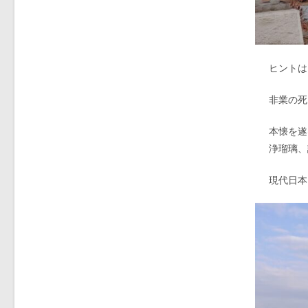
ヒントは
非業の死
本懐を遂
浄瑠璃、
現代日本