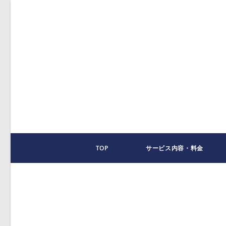
コ
ン
テ
ン
ツ
へ
ス
キ
ッ
プ
TOP
サービス内容・料金