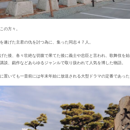
この方々。
を遂げた主君の仇を討つ為に、集った同志４７人。
げた後、各々壮絶な切腹で果てた後に義士や忠臣と言われ、歌舞伎を始
講談、戯作などあらゆるジャンルで取り扱われて人気を博した物語。
に置いても一昔前には年末年始に放送される大型ドラマの定番であった