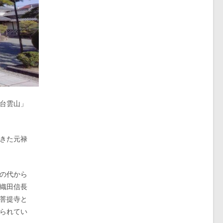
台雲山」
きた元禄
の代から
織田信長
菩提寺と
られてい