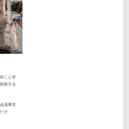
頭こと赤
指南する
会議事堂
だぞ