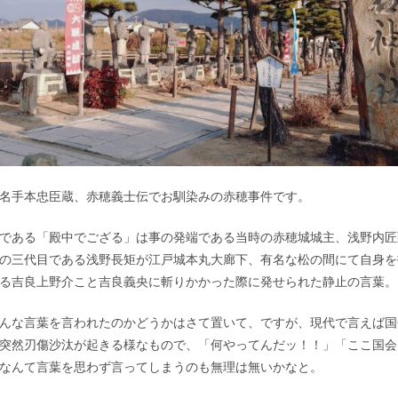
名手本忠臣蔵、赤穂義士伝でお馴染みの赤穂事件です。
である「殿中でござる」は事の発端である当時の赤穂城城主、浅野内匠
の三代目である浅野長矩が江戸城本丸大廊下、有名な松の間にて自身を
る吉良上野介こと吉良義央に斬りかかった際に発せられた静止の言葉。
んな言葉を言われたのかどうかはさて置いて、ですが、現代で言えば国
突然刃傷沙汰が起きる様なもので、「何やってんだッ！！」「ここ国会
なんて言葉を思わず言ってしまうのも無理は無いかなと。