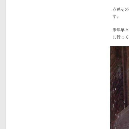
赤穂その
す。
来年早々
に行って