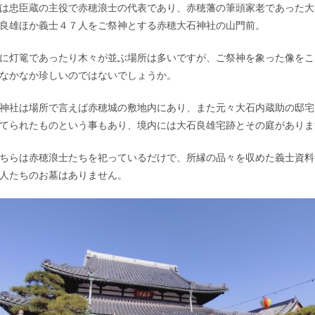
は忠臣蔵の主役で赤穂浪士の代表であり、赤穂藩の筆頭家老であった大
良雄ほか義士４７人をご祭神とする赤穂大石神社の山門前。
に灯篭であったり木々が並ぶ場所は多いですが、ご祭神を象った像をこ
なかなか珍しいのではないでしょうか。
神社は場所で言えば赤穂城の敷地内にあり、また元々大石内蔵助の邸宅
てられたものという事もあり、境内には大石良雄宅跡とその庭がありま
ちらは赤穂浪士たちを祀っているだけで、所縁の品々を収めた義士資料
人たちのお墓はありません。