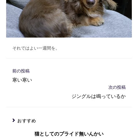
それではよい一週間を。
そ
前の投稿
の
寒い寒い
他
次の投稿
の
記
ジングルは鳴っているか
事
を
読
む
おすすめ
猫としてのプライド無いんかい