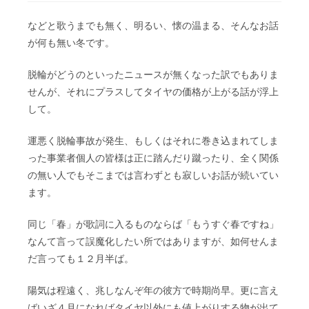
などと歌うまでも無く、明るい、懐の温まる、そんなお話
が何も無い冬です。
脱輪がどうのといったニュースが無くなった訳でもありま
せんが、それにプラスしてタイヤの価格が上がる話が浮上
して。
運悪く脱輪事故が発生、もしくはそれに巻き込まれてしま
った事業者個人の皆様は正に踏んだり蹴ったり、全く関係
の無い人でもそこまでは言わずとも寂しいお話が続いてい
ます。
同じ「春」が歌詞に入るものならば「もうすぐ春ですね」
なんて言って誤魔化したい所ではありますが、如何せんま
だ言っても１２月半ば。
陽気は程遠く、兆しなんぞ年の彼方で時期尚早。更に言え
ばいざ４月になればタイヤ以外にも値上がりする物が出て