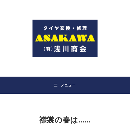
コ
ン
テ
ン
ツ
へ
ス
キ
ッ
プ
メニュー
襟裳の春は……