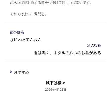
があれば即対応する事を心掛けて頂ければ幸いです。
それではよい一週間を。
そ
前の投稿
の
なにわろてんねん
他
次の投稿
の
記
雨は黒く、ホタルの八つのお墓がある
事
を
読
む
おすすめ
城下は様々
2026年4月22日