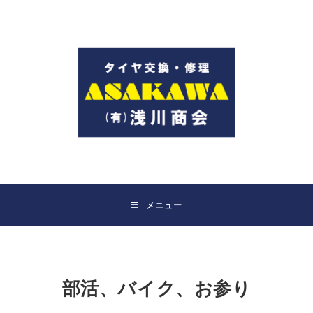
コ
ン
テ
ン
ツ
へ
ス
キ
ッ
プ
メニュー
部活、バイク、お参り