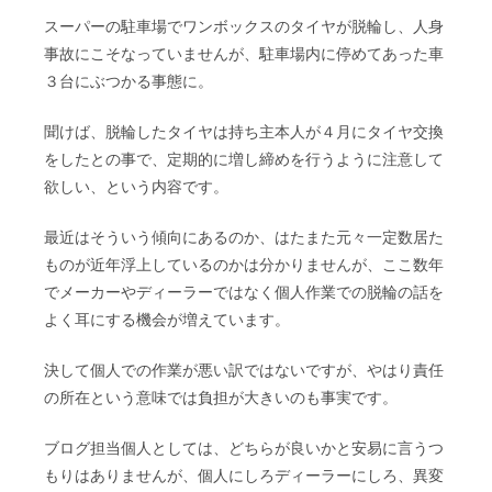
スーパーの駐車場でワンボックスのタイヤが脱輪し、人身
事故にこそなっていませんが、駐車場内に停めてあった車
３台にぶつかる事態に。
聞けば、脱輪したタイヤは持ち主本人が４月にタイヤ交換
をしたとの事で、定期的に増し締めを行うように注意して
欲しい、という内容です。
最近はそういう傾向にあるのか、はたまた元々一定数居た
ものが近年浮上しているのかは分かりませんが、ここ数年
でメーカーやディーラーではなく個人作業での脱輪の話を
よく耳にする機会が増えています。
決して個人での作業が悪い訳ではないですが、やはり責任
の所在という意味では負担が大きいのも事実です。
ブログ担当個人としては、どちらが良いかと安易に言うつ
もりはありませんが、個人にしろディーラーにしろ、異変