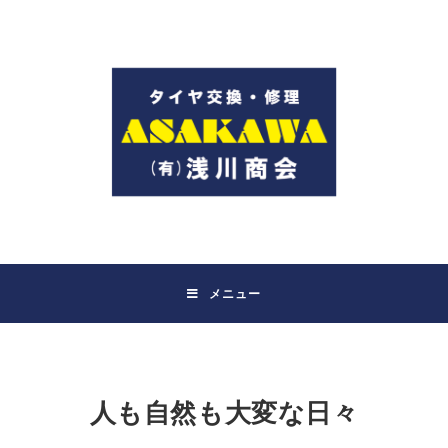
コ
ン
テ
ン
ツ
へ
ス
キ
ッ
プ
メニュー
人も自然も大変な日々