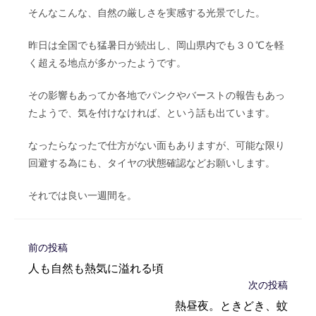
そんなこんな、自然の厳しさを実感する光景でした。
昨日は全国でも猛暑日が続出し、岡山県内でも３０℃を軽
く超える地点が多かったようです。
その影響もあってか各地でパンクやバーストの報告もあっ
たようで、気を付けなければ、という話も出ています。
なったらなったで仕方がない面もありますが、可能な限り
回避する為にも、タイヤの状態確認などお願いします。
それでは良い一週間を。
そ
前の投稿
の
人も自然も熱気に溢れる頃
他
次の投稿
の
記
熱昼夜。ときどき、蚊
事