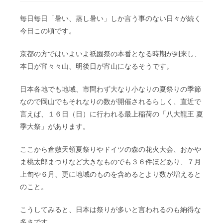
毎日毎日「暑い、蒸し暑い」しか言う事のない日々が続く
今日この頃です。
京都の方ではいよいよ祇園祭の本番となる時期が到来し、
本日が宵々々山、明後日が宵山になるそうです。
日本各地でも地域、市問わず大なり小なりの夏祭りの季節
なので岡山でもそれなりの数が開催されるらしく、直近で
言えば、１６日（日）に行われる最上稲荷の「八大龍王 夏
季大祭」があります。
ここから倉敷天領夏祭りやドイツの森の花火大会、おかや
ま桃太郎まつりなど大きなものでも３６件ほどあり、７月
上旬や６月、更に地域のものを含めるとより数が増えると
のこと。
こうしてみると、日本は祭りが多いと言われるのも納得な
多さです。