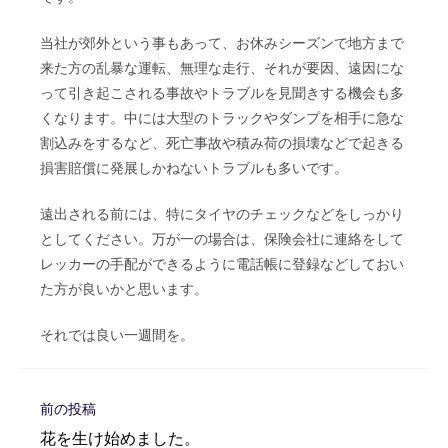
当社が郊外という事もあって、お休みシーズンで地方まで
来た方の乱暴な運転、無理な走行、それが要因、遠因にな
って引き起こされる事故やトラブルを見聞きする機会も多
くなります。中には大型のトラックやダンプを相手に急な
割込みをするなど、死亡事故や積み荷の損壊などで起きる
損害賠償に発展しかねないトラブルも多いです。
遠出される前には、特にタイヤのチェックなどをしっかり
としてください。万が一の場合は、保険会社に連絡をして
レッカーの手配ができるように電話帳に登録などしておい
た方が良いかと思います。
それでは良い一週間を。
そ
前の投稿
の
花を生け始めました。
他