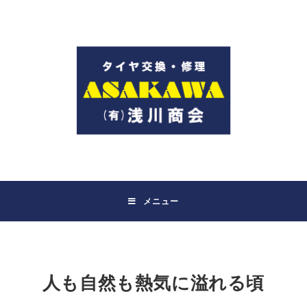
コ
ン
テ
ン
ツ
へ
ス
キ
ッ
プ
メニュー
人も自然も熱気に溢れる頃