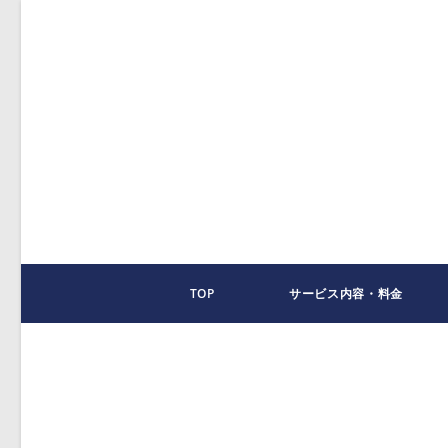
コ
ン
テ
ン
ツ
へ
ス
キ
ッ
プ
TOP
サービス内容・料金