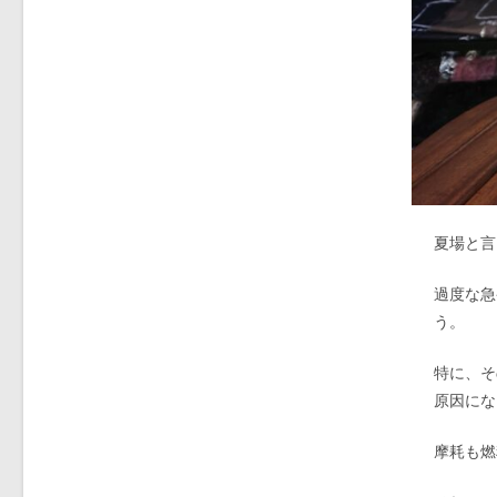
夏場と言
過度な急
う。
特に、そ
原因にな
摩耗も燃