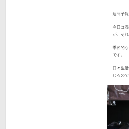
週間予報
今日は湿
が、それ
季節的な
です。
日々生活
じるので