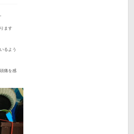
。
ります
いるよう
頭痛を感