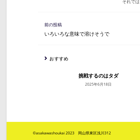
それでは
そ
前の投稿
の
いろいろな意味で溶けそうで
他
の
記
事
おすすめ
を
読
む
挑戦するのはタダ
2025年6月18日
©︎asakawashoukai 2023 岡山県東区浅川312