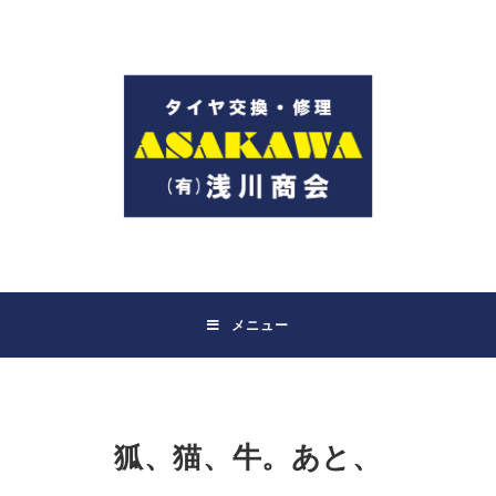
コ
ン
テ
ン
ツ
へ
ス
キ
ッ
プ
メニュー
狐、猫、牛。あと、