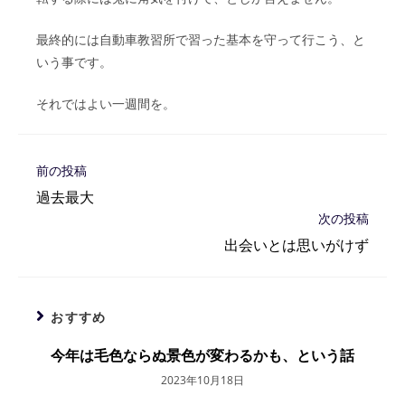
最終的には自動車教習所で習った基本を守って行こう、と
いう事です。
それではよい一週間を。
そ
前の投稿
の
過去最大
他
次の投稿
の
記
出会いとは思いがけず
事
を
読
む
おすすめ
今年は毛色ならぬ景色が変わるかも、という話
2023年10月18日