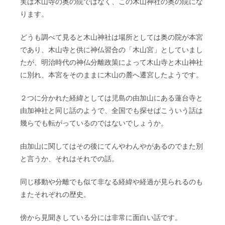
実は木山寺の奥の院ではなく、この木山神社の奥の院にな
ります。
どうも調べて見ると木山神社は場所としては奥の院が本宮
であり、木山寺と供に神仏習合の「木山宮」としていまし
たが、明治時代の神仏分離政策によって木山寺と木山神社
に別れ、本宮をそのままに木山の麓へ遷宮したようです。
２つに分かれた経緯としては児島の由加山にある蓮台寺と
由加神社と同じ話のようで、全国でも探せばこういう話は
幾らでも転がっているのではないでしょうか。
由加山に関してはその後にてんやわんやがあるのでまた別
と言うか、それはそれでの話。
同じ移動や分離でも似て非なる経緯や経過が見られるのも
またそれぞれの歴史。
傍から見聞きしている分には非常に面白い話です。