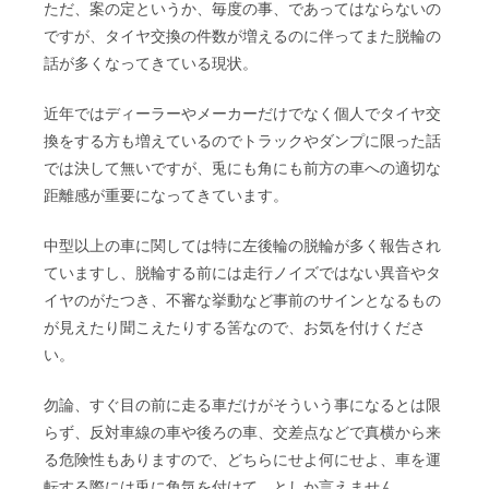
ただ、案の定というか、毎度の事、であってはならないの
ですが、タイヤ交換の件数が増えるのに伴ってまた脱輪の
話が多くなってきている現状。
近年ではディーラーやメーカーだけでなく個人でタイヤ交
換をする方も増えているのでトラックやダンプに限った話
では決して無いですが、兎にも角にも前方の車への適切な
距離感が重要になってきています。
中型以上の車に関しては特に左後輪の脱輪が多く報告され
ていますし、脱輪する前には走行ノイズではない異音やタ
イヤのがたつき、不審な挙動など事前のサインとなるもの
が見えたり聞こえたりする筈なので、お気を付けくださ
い。
勿論、すぐ目の前に走る車だけがそういう事になるとは限
らず、反対車線の車や後ろの車、交差点などで真横から来
る危険性もありますので、どちらにせよ何にせよ、車を運
転する際には兎に角気を付けて、としか言えません。