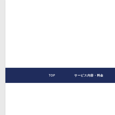
コ
ン
テ
ン
ツ
へ
ス
キ
ッ
プ
TOP
サービス内容・料金