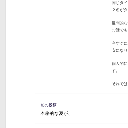
同じタイ
２名がタ
世間的な
む話でも
今すぐに
安になり
個人的に
す。
それでは
そ
前の投稿
の
本格的な夏が、
他
の
記