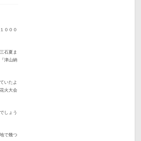
１０００
三石夏ま
『津山納
ていたよ
花火大会
でしょう
地で幾つ