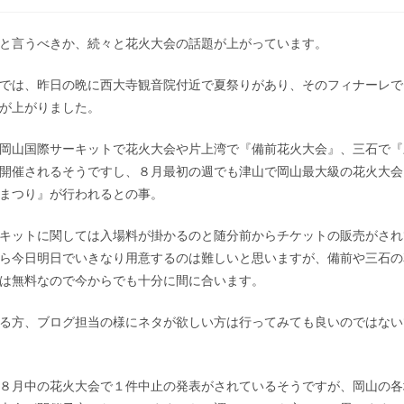
と言うべきか、続々と花火大会の話題が上がっています。
では、昨日の晩に西大寺観音院付近で夏祭りがあり、そのフィナーレで
が上がりました。
岡山国際サーキットで花火大会や片上湾で『備前花火大会』、三石で『
開催されるそうですし、８月最初の週でも津山で岡山最大級の花火大会
まつり』が行われるとの事。
キットに関しては入場料が掛かるのと随分前からチケットの販売がされ
ら今日明日でいきなり用意するのは難しいと思いますが、備前や三石の
は無料なので今からでも十分に間に合います。
る方、ブログ担当の様にネタが欲しい方は行ってみても良いのではない
８月中の花火大会で１件中止の発表がされているそうですが、岡山の各