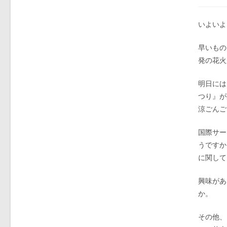
いよいよ
早いもの
発の花火
明日には
つり』が
涼ごんご
国際サー
うですか
に関して
興味があ
か。
その他、