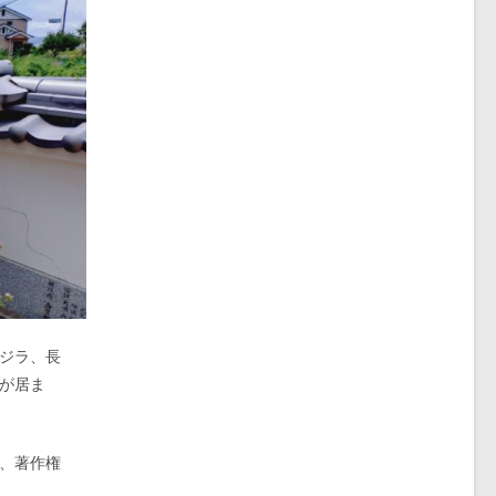
ジラ、長
が居ま
、著作権