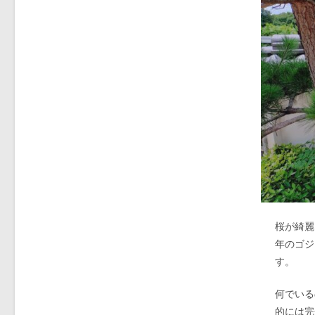
桜が綺麗
年のゴジ
す。
何でいる
的には完