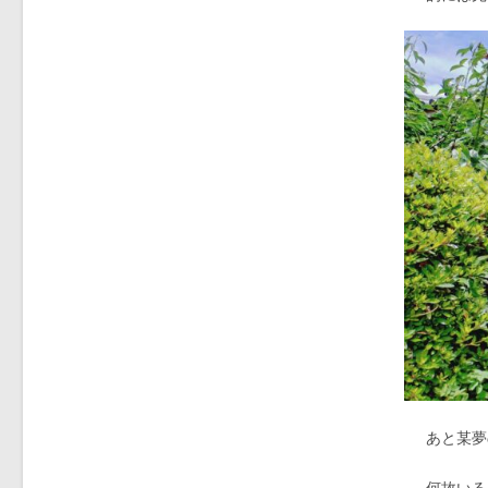
あと某夢
何故いる