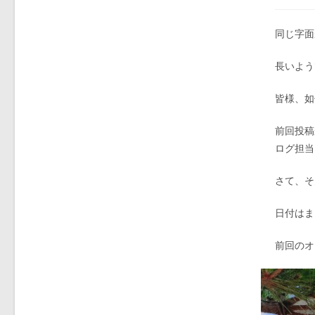
同じ字面
長いよう
皆様、如
前回投稿
ログ担当
さて、そ
日付はま
前回のオ