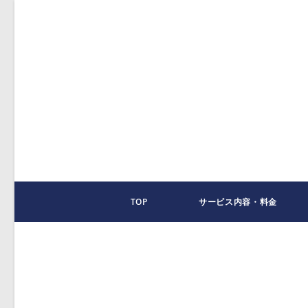
コ
ン
テ
ン
ツ
へ
ス
キ
ッ
プ
TOP
サービス内容・料金